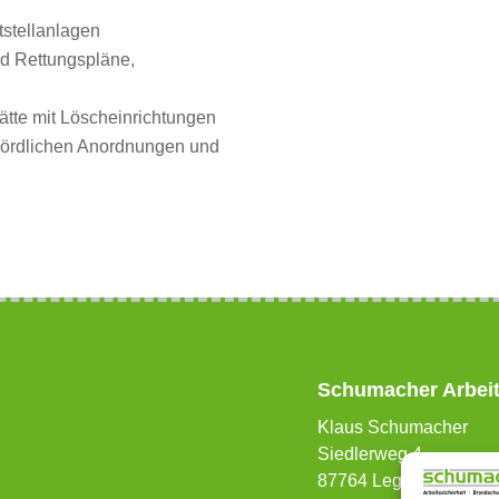
tstellanlagen
nd Rettungspläne,
tätte mit Löscheinrichtungen
hördlichen Anordnungen und
Schumacher Arbeit
Klaus Schumacher
Siedlerweg 4
87764 Legau