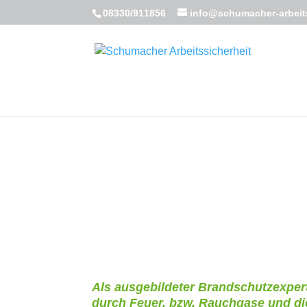
08330/911856
info@schumacher-arbeits
Als ausgebildeter Brandschutzexpert
durch Feuer, bzw. Rauchgase und di