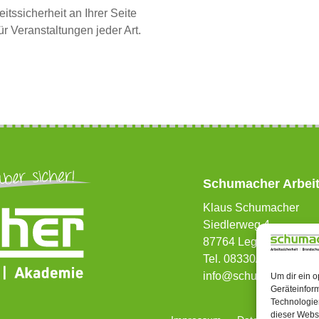
tssicherheit an Ihrer Seite
 Veranstaltungen jeder Art.
Schumacher Arbeit
Klaus Schumacher
Siedlerweg 4
87764 Legau
Tel. 08330/911856
info@schumacher-arbei
Um dir ein o
Geräteinfor
Technologien
dieser Websi